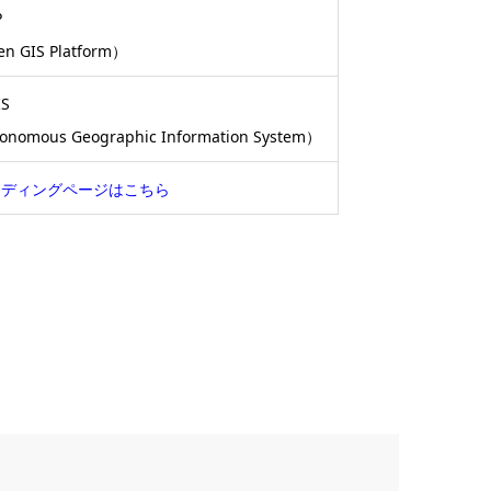
P
en GIS Platform）
IS
tonomous Geographic Information System）
ンディングページはこちら